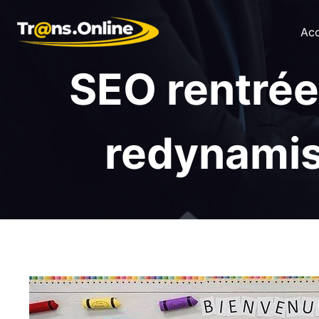
Aller
au
Acc
contenu
SEO rentrée
redynamis