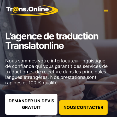
Aller
au
contenu
L’agence de traduction
Translatonline
Nous sommes votre interlocuteur linguistique
de confiance qui vous garantit des services de
traduction et de relecture dans les principales
langues étrangères. Nos prestations sont
rapides et 100 % qualité…
DEMANDER UN DEVIS
GRATUIT
NOUS CONTACTER