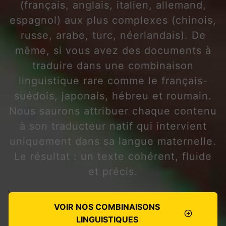
(français, anglais, italien, allemand,
espagnol) aux plus complexes (chinois,
russe, arabe, turc, néerlandais). De
même, si vous avez des documents à
traduire dans une combinaison
linguistique rare comme le français-
suédois, japonais, hébreu et roumain.
Nous saurons attribuer chaque contenu
à son traducteur natif qui intervient
uniquement dans sa langue maternelle.
Le résultat : un texte cohérent, fluide
et précis.
VOIR NOS COMBINAISONS
LINGUISTIQUES