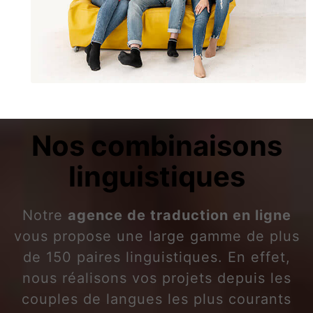
Nos combinaisons
linguistiques
Notre
agence de traduction en ligne
vous propose une large gamme de plus
de 150 paires linguistiques. En effet,
nous réalisons vos projets depuis les
couples de langues les plus courants