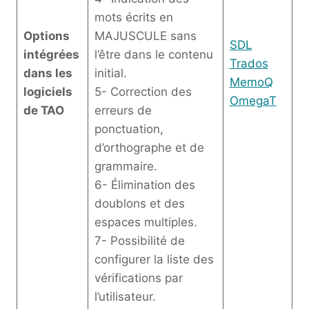
mots écrits en
Options
MAJUSCULE sans
SDL
intégrées
l’être dans le contenu
Trados
dans les
initial.
MemoQ
logiciels
5- Correction des
OmegaT
de TAO
erreurs de
ponctuation,
d’orthographe et de
grammaire.
6- Élimination des
doublons et des
espaces multiples.
7- Possibilité de
configurer la liste des
vérifications par
l’utilisateur.