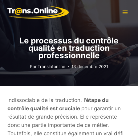
Aller
au
contenu
Le processus du contrôle
qualité en traduction
professionnelle
Par
Translatonline
13 décembre 2021
Indissociable de la traduction,
l’étape du
contrôle qualité est cruciale
pour garantir un
résultat de grande précision. Elle représente
donc une partie importante de ce métier.
Toutefois, elle constitue également un vrai défi